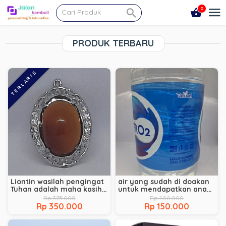
0
PRODUK TERBARU
TERLARIS
Liontin wasilah pengingat
air yang sudah di doakan
Tuhan adalah maha kasih
untuk mendapatkan anak
dan maha penjawab
kandung atau keturunan
Rp 375.000
Rp 200.000
segala doa dan doa
Rp 350.000
Rp 150.000
manjur doa pengabul
hajat